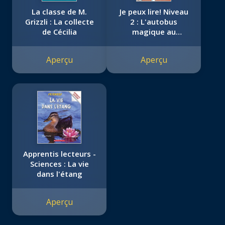
La classe de M.
Je peux lire! Niveau
Grizzli : La collecte
2 : L'autobus
de Cécilia
magique au
secours de l'os
cassé
Aperçu
Aperçu
Apprentis lecteurs -
Sciences : La vie
dans l'étang
Aperçu