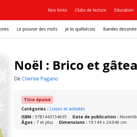
Nos livres
Clubs de lecture
Education
ories
Le pouvoir des mots
Je lis québécois
Bandes dessinée
Noël : Brico et gâte
De
Cherise Pagano
Titre épuisé
Catégories :
Loisirs et activités
ISBN :
9781443154635
Date de publication :
Novembr
Âges :
7 et plus
Dimensions :
19.144 x 24.046 cm