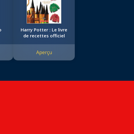
o
Harry Potter : Le livre
de recettes officiel
Aperçu