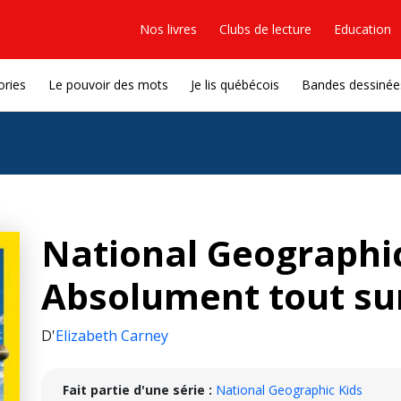
Nos livres
Clubs de lecture
Education
ories
Le pouvoir des mots
Je lis québécois
Bandes dessinée
National Geographic
Absolument tout sur
D'
Elizabeth Carney
Fait partie d'une série :
National Geographic Kids