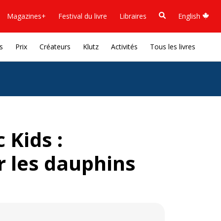
Magazines+
Festival du livre
Libraires
English
s
Prix
Créateurs
Klutz
Activités
Tous les livres
 Kids :
 les dauphins