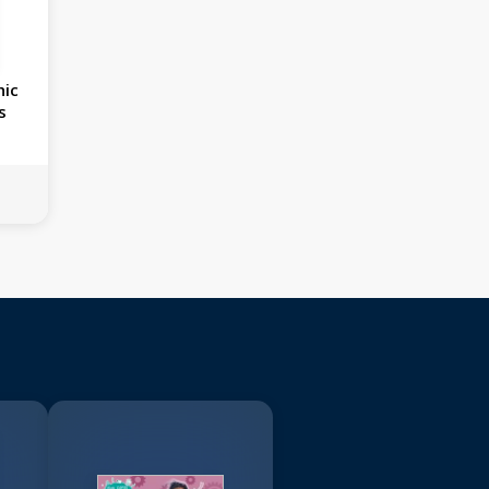
hic
s