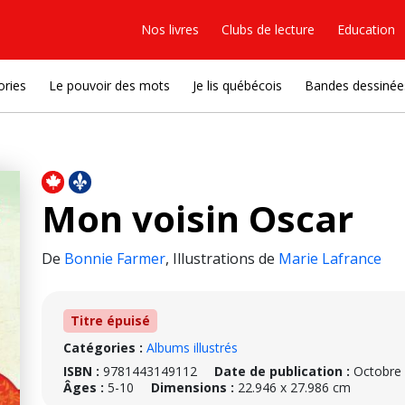
Nos livres
Clubs de lecture
Education
ories
Le pouvoir des mots
Je lis québécois
Bandes dessinée
Mon voisin Oscar
De
Bonnie Farmer
,
Illustrations de
Marie Lafrance
Titre épuisé
Catégories :
Albums illustrés
ISBN :
9781443149112
Date de publication :
Octobre
Âges :
5-10
Dimensions :
22.946 x 27.986 cm