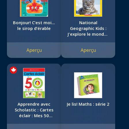
Bonjour! C’est moi...
National
le sirop d’érable
Geographic Kids :
J'explore le monde :
Les léopards des
neiges
Aperçu
Aperçu
Apprendre avec
Je lis! Maths : série 2
Scholastic : Cartes
éclair : Mes 50
premiers mots