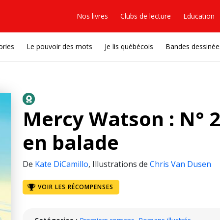
Nos livres
Clubs de lecture
Education
ories
Le pouvoir des mots
Je lis québécois
Bandes dessinée
Mercy Watson : N° 
en balade
De
Kate DiCamillo
,
Illustrations de
Chris Van Dusen
VOIR LES RÉCOMPENSES