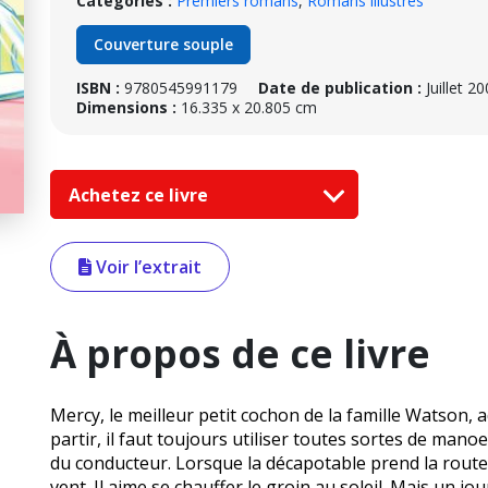
Catégories :
Premiers romans
,
Romans illustrés
Couverture souple
ISBN :
9780545991179
Date de publication :
Juillet 2
Dimensions :
16.335 x 20.805 cm
Achetez ce livre
Voir l’extrait
À propos de ce livre
Mercy, le meilleur petit cochon de la famille Watson,
partir, il faut toujours utiliser toutes sortes de mano
du conducteur. Lorsque la décapotable prend la route, 
vent. Il aime se chauffer le groin au soleil. Mais un j