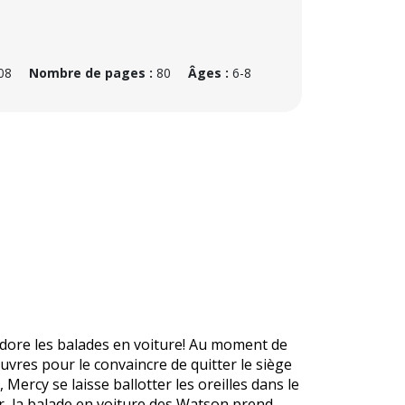
008
Nombre de pages :
80
Âges :
6-8
 adore les balades en voiture! Au moment de
euvres pour le convaincre de quitter le siège
Mercy se laisse ballotter les oreilles dans le
our, la balade en voiture des Watson prend