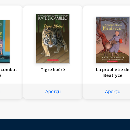
 combat
Tigre libéré
La prophétie de
e
Béatryce
u
Aperçu
Aperçu