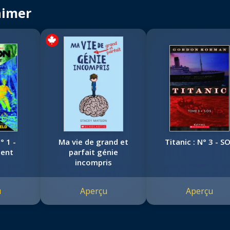
aimer
° 1 -
Ma vie de grand et
Titanic : N° 3 - S
ment
parfait génie
incompris
u
Aperçu
Aperçu