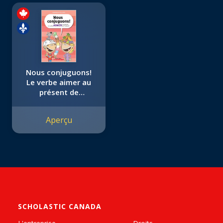
Nous conjuguons!
Le verbe aimer au
présent de
l'indicatif
Aperçu
SCHOLASTIC CANADA