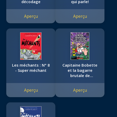
décodage
qui parle!
Aperçu
Aperçu
Les méchants : N° 8
Capitaine Bobette
- Super méchant
et la bagarre
brutale de
Biocrotte Dené, 1re
partie (tome 6)
Aperçu
Aperçu