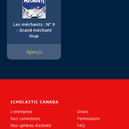
Les méchants : N° 9
- Grand méchant
loup
Aperçu
SCHOLASTIC CANADA
L'entreprise
Droits
Nos convictions
Permissions
Nos sphères d’activité
FAQ