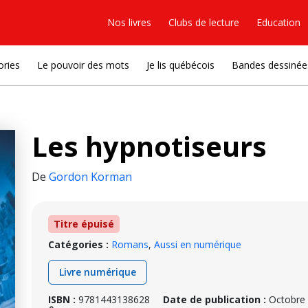
Nos livres
Clubs de lecture
Education
ories
Le pouvoir des mots
Je lis québécois
Bandes dessinée
Les hypnotiseurs
De
Gordon Korman
Titre épuisé
Catégories :
Romans
,
Aussi en numérique
Livre numérique
ISBN :
9781443138628
Date de publication :
Octobre