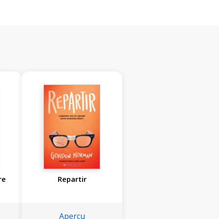
re
Repartir
Aperçu