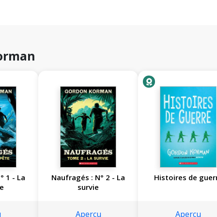
Korman
° 1 - La
Naufragés : N° 2 - La
Histoires de guer
e
survie
u
Aperçu
Aperçu