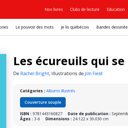
Nos livres
Clubs de lecture
Education
ories
Le pouvoir des mots
Je lis québécois
Bandes dessinée
Les écureuils qui se
De
Rachel Bright
,
Illustrations de
Jim Field
Catégories :
Albums illustrés
Couverture souple
ISBN :
9781443160827
Date de publication :
Septemb
Âges :
3-6
Dimensions :
24.122 x 30.030 cm