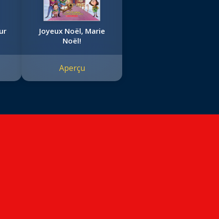
ur
Joyeux Noël, Marie
Noël!
Aperçu