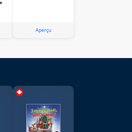
se
Aperçu