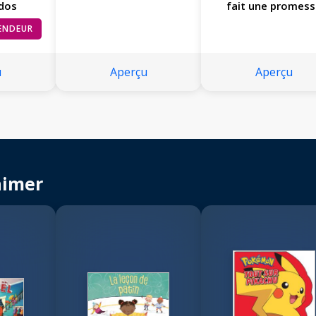
 dos
fait une promes
VENDEUR
u
Aperçu
Aperçu
aimer