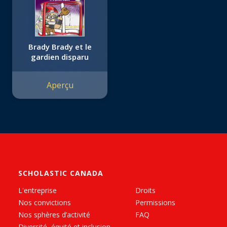
Brady Brady et le
gardien disparu
Aperçu
SCHOLASTIC CANADA
L'entreprise
Droits
Nos convictions
Permissions
Nos sphères d’activité
FAQ
Diversité, équité et inclusion