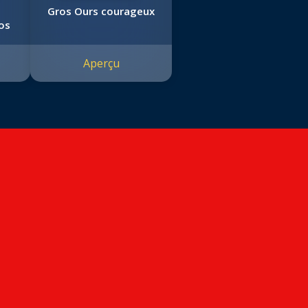
Gros Ours courageux
os
Aperçu