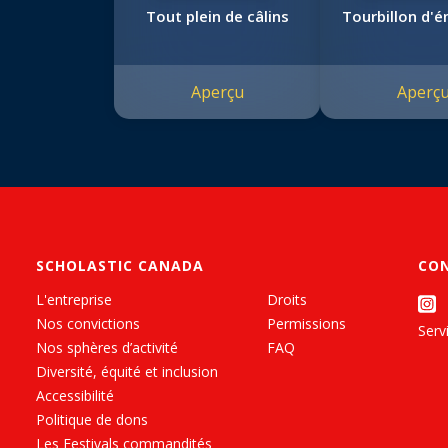
Tout plein de câlins
Tourbillon d'
Aperçu
Aperç
SCHOLASTIC CANADA
CO
L'entreprise
Droits
Nos convictions
Permissions
Servi
Nos sphères d’activité
FAQ
Diversité, équité et inclusion
Accessibilité
Politique de dons
Les Festivals commandités