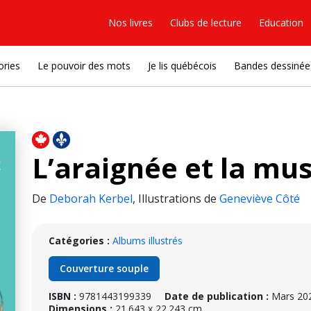
Nos livres
Clubs de lecture
Education
ories
Le pouvoir des mots
Je lis québécois
Bandes dessinée
L’araignée et la mu
De
Deborah Kerbel
,
Illustrations de
Geneviève Côté
Catégories :
Albums illustrés
Couverture souple
ISBN :
9781443199339
Date de publication :
Mars 20
Dimensions :
21.643 x 22.243 cm