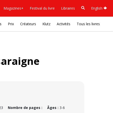
Magazines+
Festival du livre
Libraires
English
s
Prix
Créateurs
Klutz
Activités
Tous les livres
saraigne
23
Nombre de pages :
Âges :
3-6