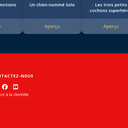
émotions
Un chien nommé Solo
Les trois petits
cochons superhér
u
Aperçu
Aperçu
NTACTEZ-NOUS
ce à la clientèle