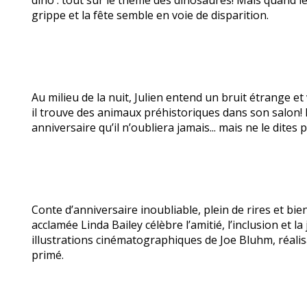
dino : tout sur le thème des dinosaures! Mais quand le
grippe et la fête semble en voie de disparition.
Au milieu de la nuit, Julien entend un bruit étrange et
il trouve des animaux préhistoriques dans son salon! Il
anniversaire qu’il n’oubliera jamais... mais ne le dites 
Conte d’anniversaire inoubliable, plein de rires et bien
acclamée Linda Bailey célèbre l’amitié, l’inclusion et la
illustrations cinématographiques de Joe Bluhm, réalisa
primé.