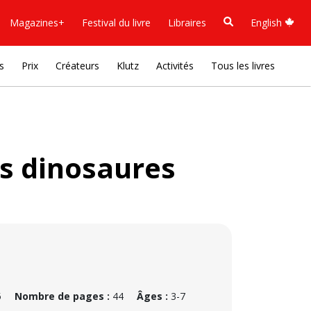
Magazines+
Festival du livre
Libraires
English
s
Prix
Créateurs
Klutz
Activités
Tous les livres
s dinosaures
5
Nombre de pages :
44
Âges :
3-7