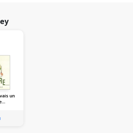
ley
avais un
...
u