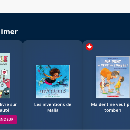
aimer
livre sur
Les inventions de
Ma dent ne veut p
auté
Malia
tomber!
VENDEUR