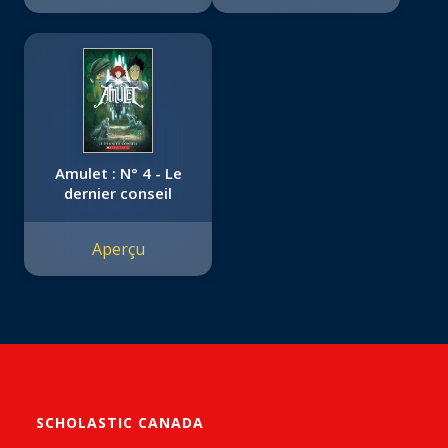
Amulet : N° 4 - Le
dernier conseil
Aperçu
SCHOLASTIC CANADA