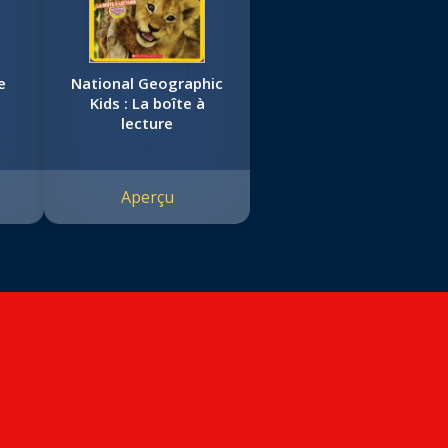
e
National Geographic
Kids : La boîte à
lecture
Aperçu