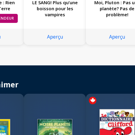
 : Rien
LE SANG! Plus qu’une
Moi, Pluton : Pas 
Terre
boisson pour les
planète? Pas de
vampires
problème!
VENDEUR
u
Aperçu
Aperçu
aimer