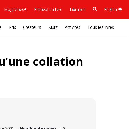
Magazines+
Festival du livre
Libraires
English
s
Prix
Créateurs
Klutz
Activités
Tous les livres
u’une collation
re 2025
Nombre de pages :
40