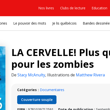
Nos livres
Clubs de lecture
Education
ories
Le pouvoir des mots
Je lis québécois
Bandes dessinée
LA CERVELLE! Plus q
pour les zombies
De
Stacy McAnulty
,
Illustrations de
Matthew Rivera
Catégories :
Documentaires
Couverture souple
ISBN :
9781039712591
Date de publication :
Septemb