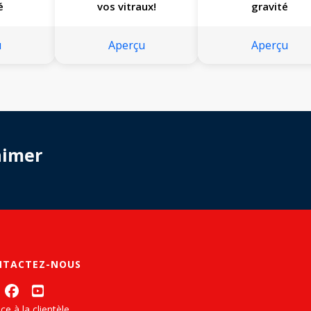
é
vos vitraux!
gravité
u
Aperçu
Aperçu
aimer
NTACTEZ-NOUS
ce à la clientèle