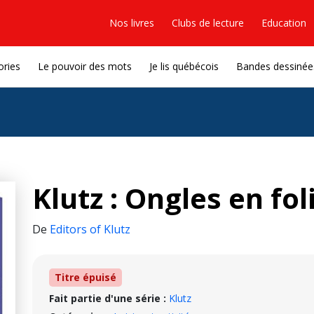
Nos livres
Clubs de lecture
Education
ories
Le pouvoir des mots
Je lis québécois
Bandes dessinée
Klutz : Ongles en fol
De
Editors of Klutz
Titre épuisé
Fait partie d'une série :
Klutz