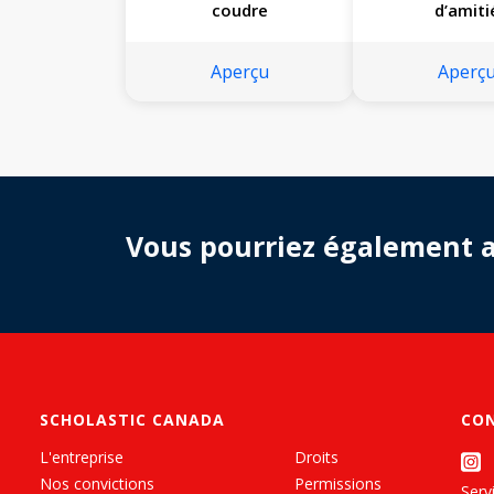
coudre
d’amiti
Aperçu
Aperç
Vous pourriez également 
SCHOLASTIC CANADA
CO
L'entreprise
Droits
Nos convictions
Permissions
Servi