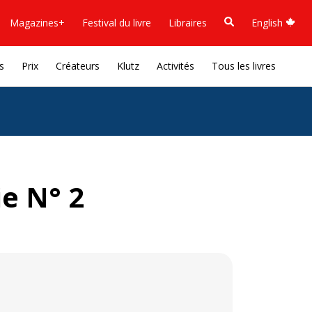
Magazines+
Festival du livre
Libraires
English
s
Prix
Créateurs
Klutz
Activités
Tous les livres
ie N° 2