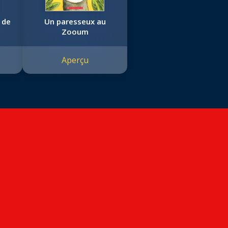
 de
Un paresseux au
Zooum
Aperçu