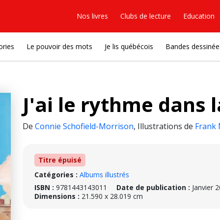
Nos livres
Clubs de lecture
Education
ories
Le pouvoir des mots
Je lis québécois
Bandes dessinée
J'ai le rythme dans 
De
Connie Schofield-Morrison
,
Illustrations de
Frank 
Titre épuisé
Catégories :
Albums illustrés
ISBN :
9781443143011
Date de publication :
Janvier 
Dimensions :
21.590 x 28.019 cm