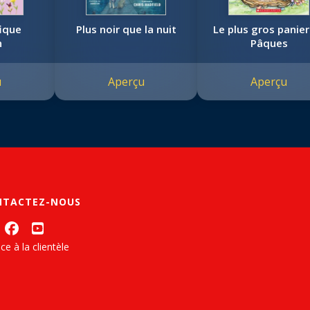
ique
Plus noir que la nuit
Le plus gros panier
n
Pâques
u
Aperçu
Aperçu
NTACTEZ-NOUS
ce à la clientèle