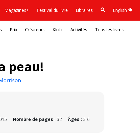
Magazines+
Festival du livre
Libraires
English
s
Prix
Créateurs
Klutz
Activités
Tous les livres
la peau!
Morrison
2015
Nombre de pages :
32
Âges :
3-6