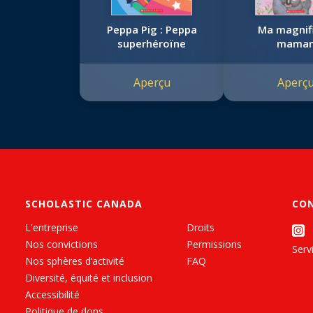
Peppa Pig : Peppa
Ma magnif
superhéroïne
mama
Aperçu
Aperç
SCHOLASTIC CANADA
CO
L'entreprise
Droits
Nos convictions
Permissions
Servi
Nos sphères d’activité
FAQ
Diversité, équité et inclusion
Accessibilité
Politique de dons