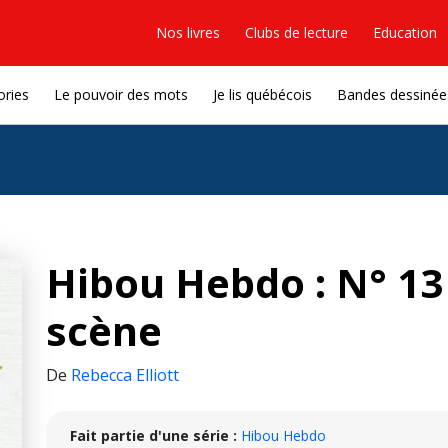
Nos livres
Clubs de lecture
Education
ories
Le pouvoir des mots
Je lis québécois
Bandes dessinée
Hibou Hebdo : N° 13 
scène
De
Rebecca Elliott
Fait partie d'une série :
Hibou Hebdo