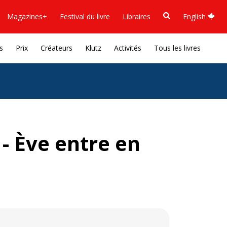
Magazines+
Festival du livre
Libraires
English
s
Prix
Créateurs
Klutz
Activités
Tous les livres
- Ève entre en