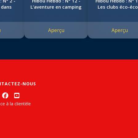
 N° 2 -
Hibou Hebdo : N° 12 -
Hibou Hebdo : N° 1
 dans
L’aventure en camping
Les clubs éco-éco
u
Aperçu
Aperçu
NTACTEZ-NOUS
ce à la clientèle