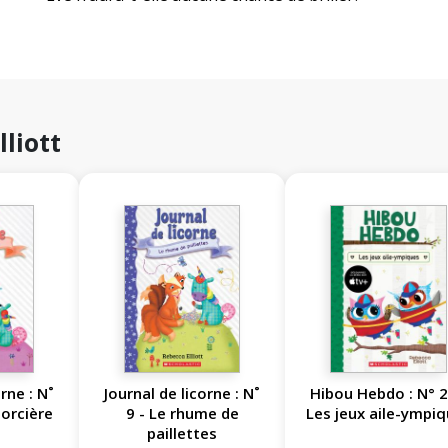
lliott
rne : N˚
Journal de licorne : N˚
Hibou Hebdo : N° 2
 sorcière
9 - Le rhume de
Les jeux aile-ympi
paillettes