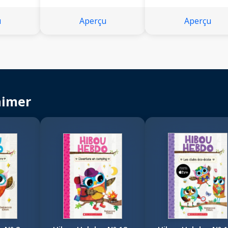
u
Aperçu
Aperçu
aimer