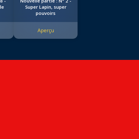
8 -
Nouvelle partie : N° 2 -
le
Super Lapin, super
pouvoirs
Aperçu