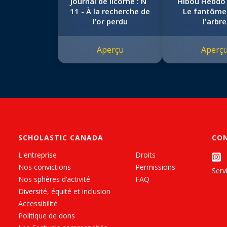
Journal de licorne : N˚
Hibou Hebdo :
11 - À la recherche de
Le fantôme
l’or perdu
l'arbre
Aperçu
Aperç
SCHOLASTIC CANADA
CO
L'entreprise
Droits
Nos convictions
Permissions
Servi
Nos sphères d’activité
FAQ
Diversité, équité et inclusion
Accessibilité
Politique de dons