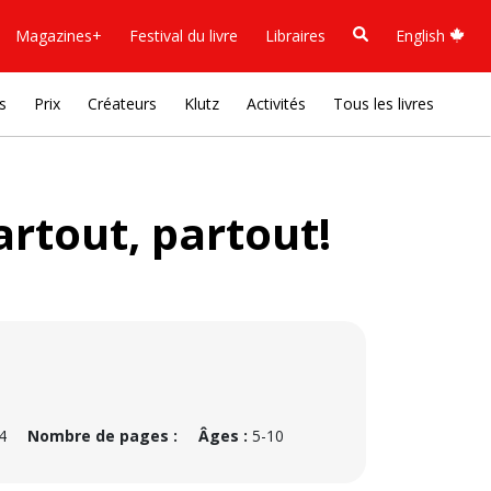
Magazines+
Festival du livre
Libraires
English
s
Prix
Créateurs
Klutz
Activités
Tous les livres
rtout, partout!
4
Nombre de pages :
Âges :
5-10