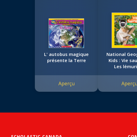
L' autobus magique
National Geo
présente la Terre
Kids : Vie sa
Les lémur
Aperçu
Aperç
SCHOLASTIC CANADA
CO