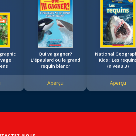
graphic
Qui va gagner?
National Geograp
uvage :
L'épaulard ou le grand
Kids : Les requin
iens
requin blanc?
(niveau 3)
u
Aperçu
Aperçu
NTACTEZ-NOUS