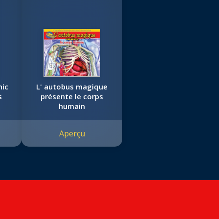
hic
L' autobus magique
s
présente le corps
humain
Aperçu