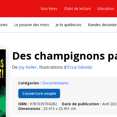
Nos livres
Clubs de lecture
Education
ories
Le pouvoir des mots
Je lis québécois
Bandes dessinée
Des champignons pa
De
Joy Keller
,
Illustrations d'
Erica Salcedo
Catégories :
Documentaires
Couverture souple
ISBN :
9781039704282
Date de publication :
Avril 202
Dimensions :
25.415 x 25.451 cm