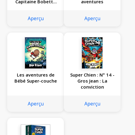
Capitaine Bobette
aventures
et le terrifiant
retour de Fifi Ti-
Aperçu
Aperçu
Père
Les aventures de
Super Chien : Nº 14 -
Bébé Super-couche
Gros Jean : La
conviction
Aperçu
Aperçu