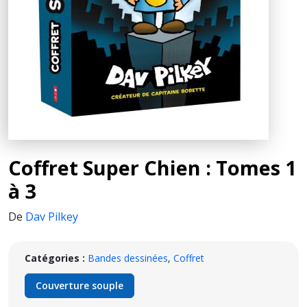
Coffret Super Chien : Tomes 1
à 3
De
Dav Pilkey
Catégories :
Bandes dessinées
,
Coffret
Couverture souple