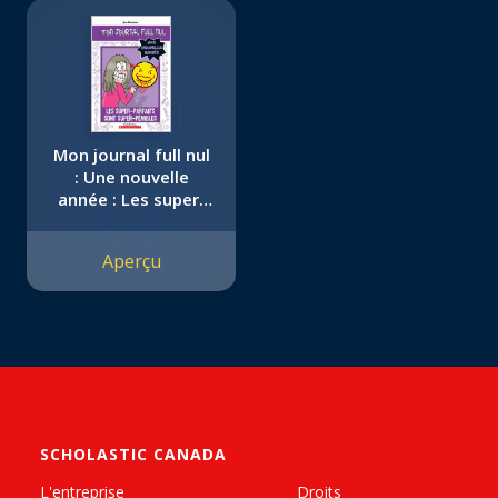
Mon journal full nul
: Une nouvelle
année : Les super-
parfaits sont super-
pénibles
Aperçu
SCHOLASTIC CANADA
L'entreprise
Droits