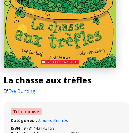
La chasse aux trèfles
D'
Eve Bunting
Titre épuisé
Catégories :
Albums illustrés
ISBN :
9781443143158