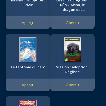
Mission : adoption :
Les filles dragons :
Éclair
N˚ 5 - Aisha, le
dragon des
merveilles saphir
Aperçu
Aperçu
Le fantôme du parc
Mission : adoption :
Réglisse
Aperçu
Aperçu