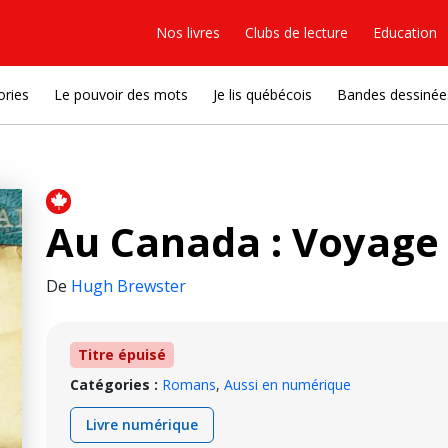
Nos livres
Clubs de lecture
Education
ories
Le pouvoir des mots
Je lis québécois
Bandes dessinée
Au Canada : Voyage
De
Hugh Brewster
Titre épuisé
Catégories :
Romans
,
Aussi en numérique
Livre numérique