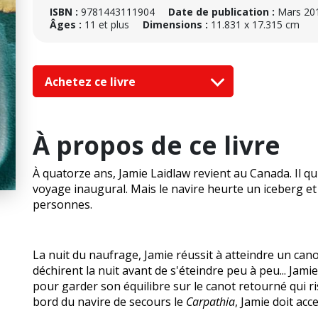
ISBN :
9781443111904
Date de publication :
Mars 20
Âges :
11 et plus
Dimensions :
11.831 x 17.315 cm
Achetez ce livre
À propos de ce livre
À quatorze ans, Jamie Laidlaw revient au Canada. Il qui
voyage inaugural. Mais le navire heurte un iceberg e
personnes.
La nuit du naufrage, Jamie réussit à atteindre un cano
déchirent la nuit avant de s'éteindre peu à peu... Jamie 
pour garder son équilibre sur le canot retourné qui r
bord du navire de secours le
Carpathia
, Jamie doit acc