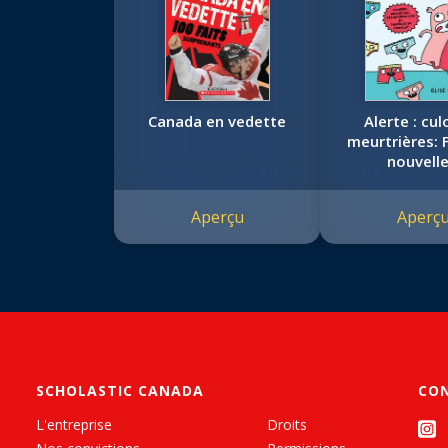
Canada en vedette
Alerte : cu
meurtrières: 
nouvelle
désinformat
théories du 
Aperçu
Aperç
SCHOLASTIC CANADA
CO
L'entreprise
Droits