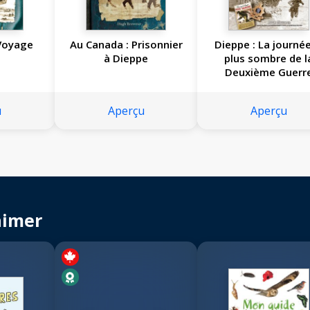
Voyage
Au Canada : Prisonnier
Dieppe : La journée
l
à Dieppe
plus sombre de l
Deuxième Guerr
mondiale
u
Aperçu
Aperçu
aimer