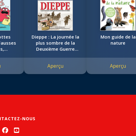
lottes
Dieppe : La journée la
Mon guide de la
Fausses
plus sombre de la
nature
s,
Deuxième Guerre
ion et
mondiale
complot
u
Aperçu
Aperçu
NTACTEZ-NOUS