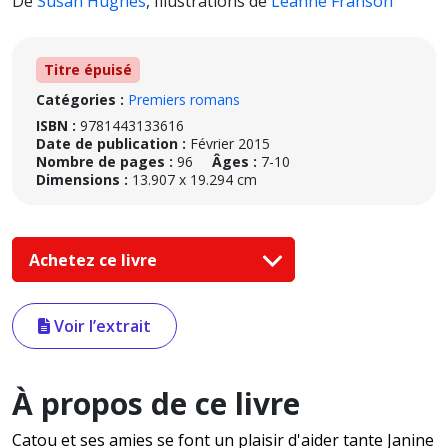
De
Susan Hughes
,
Illustrations de
Leanne Franson
Titre épuisé
Catégories :
Premiers romans
ISBN :
9781443133616
Date de publication :
Février 2015
Nombre de pages :
96
Âges :
7-10
Dimensions :
13.907 x 19.294 cm
Achetez ce livre
Voir l’extrait
À propos de ce livre
Catou et ses amies se font un plaisir d'aider tante Janine