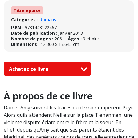
Titre épuisé
Catégories :
Romans
ISBN :
9781443122467
Date de publication :
Janvier 2013
Nombre de pages :
206
Âges :
9 et plus
Dimensions :
12.360 x 17.645 cm
Achetez ce livre
À propos de ce livre
Dan et Amy suivent les traces du dernier empereur Puyi.
Alors quils attendent Nellie sur la place Tienanmen, une
violente dispute éclate entre le frère et la soeur. En
effet, depuis quAmy sait que ses parents étaient des
Madrigal, des renégats craints de tous, elle entretient de