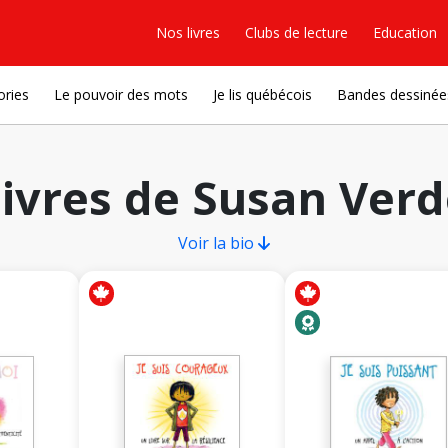
Nos livres
Clubs de lecture
Education
ories
Le pouvoir des mots
Je lis québécois
Bandes dessinée
ivres de Susan Ver
Voir la bio