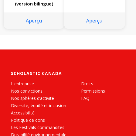
(version bilingue)
Aperçu
Aperçu
SCHOLASTIC CANADA
L'entreprise
Droits
Nos convictions
Permissions
Nos sphères d’activité
FAQ
Diversité, équité et inclusion
Accessibilité
Politique de dons
Les Festivals commandités
Durabilité environnementale