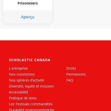
Prisonniers
Aperçu
SCHOLASTIC CANADA
L'entreprise
Droits
Nos convictions
Permissions
Nos sphères d’activité
FAQ
Diversité, équité et inclusion
Accessibilité
Politique de dons
Les Festivals commandités
Durabilité environnementale