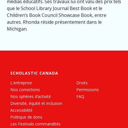
médias éducatifs. Ses travaux lui ont valu des prix tels
que le School Library Journal Best Book et le
Children’s Book Council Showcase Book, entre
autres. Rhonda réside présentement dans le
Michigan.
SCHOLASTIC CANADA
L'entreprise
Droits
Nos convictions
Permissions
Nos sphères d’activité
FAQ
Diversité, équité et inclusion
Accessibilité
Politique de dons
Les Festivals commandités