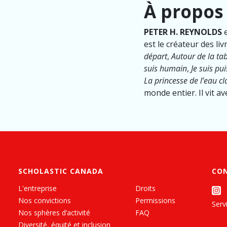
À propos
PETER H. REYNOLDS
e
est le créateur des li
départ
,
Autour de la ta
suis humain
,
Je suis pu
La princesse de l’eau cl
monde entier. Il vit 
SCHOLASTIC CANADA
CO
L'entreprise
Droits
Nos convictions
Permissions
Servi
Nos sphères d’activité
FAQ
Diversité, équité et inclusion