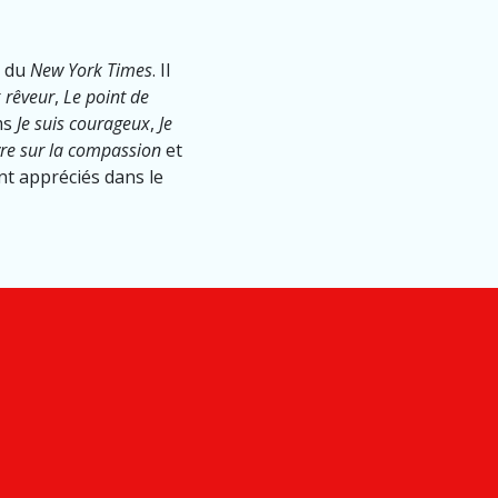
s du
New York Times
. Il
 rêveur
,
Le point de
ums
Je suis courageux
,
Je
vre sur la compassion
et
ont appréciés dans le