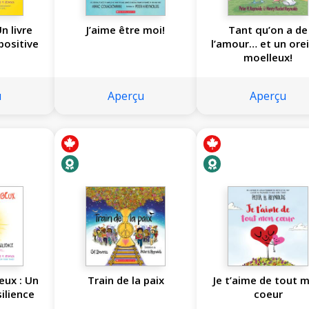
Un livre
J’aime être moi!
Tant qu’on a de
positive
l’amour… et un orei
moelleux!
u
Aperçu
Aperçu
eux : Un
Train de la paix
Je t’aime de tout 
silience
coeur