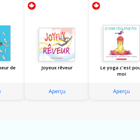
neur de
Joyeux rêveur
Le yoga c'est po
moi
u
Aperçu
Aperçu