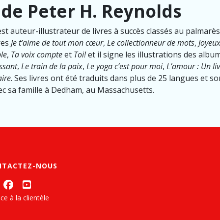
 de Peter H. Reynolds
st auteur-illustrateur de livres à succès classés au palmarè
vres
Je t’aime de tout mon cœur
,
Le collectionneur de mots
,
Joyeux
ble
,
Ta voix compte
et
Toi!
et il signe les illustrations des alb
issant
,
Le train de la paix
,
Le yoga c’est pour moi
,
L’amour : Un li
aire
. Ses livres ont été traduits dans plus de 25 langues et s
avec sa famille à Dedham, au Massachusetts.
NTACTEZ-NOUS
ce à la clientèle