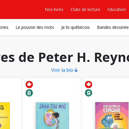
Nos livres
Clubs de lecture
Education
ories
Le pouvoir des mots
Je lis québécois
Bandes dessinée
res de Peter H. Reyn
Voir la bio