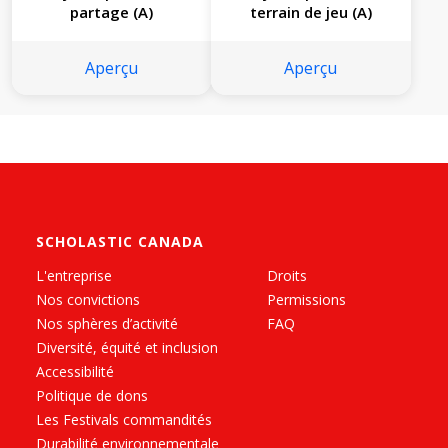
partage (A)
terrain de jeu (A)
Aperçu
Aperçu
SCHOLASTIC CANADA
L'entreprise
Droits
Nos convictions
Permissions
Nos sphères d’activité
FAQ
Diversité, équité et inclusion
Accessibilité
Politique de dons
Les Festivals commandités
Durabilité environnementale