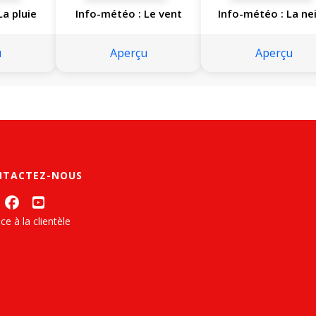
La pluie
Info-météo : Le vent
Info-météo : La ne
u
Aperçu
Aperçu
NTACTEZ-NOUS
ce à la clientèle