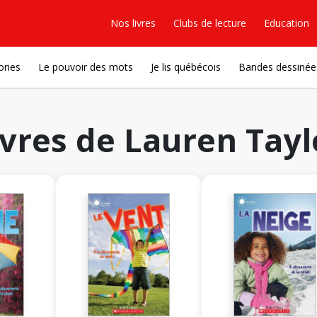
Nos livres
Clubs de lecture
Education
ories
Le pouvoir des mots
Je lis québécois
Bandes dessinée
ivres de Lauren Tayl