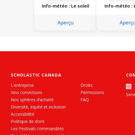
Info-météo : Le soleil
Info-météo : 
Aperçu
Aperç
SCHOLASTIC CANADA
CO
L'entreprise
Droits
Nos convictions
Permissions
Servi
Nos sphères d’activité
FAQ
Diversité, équité et inclusion
Accessibilité
Politique de dons
Les Festivals commandités