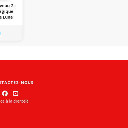
iveau 2 :
agique
a Lune
u
NTACTEZ-NOUS
ce à la clientèle