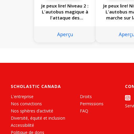
Je peux lire! Niveau 2 :
Je peux lire! N
L'autobus magique à
L'autobus m
l'attaque des
marche sur l
microbes
Aperçu
Aperç
SCHOLASTIC CANADA
CO
L'entreprise
Droits
Nos convictions
Permissions
Servi
Nos sphères d’activité
FAQ
Diversité, équité et inclusion
Accessibilité
Politique de dons