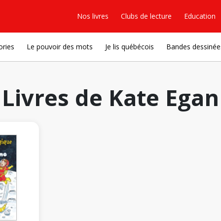
Nos livres
Clubs de lecture
Education
ories
Le pouvoir des mots
Je lis québécois
Bandes dessinée
Livres de Kate Egan