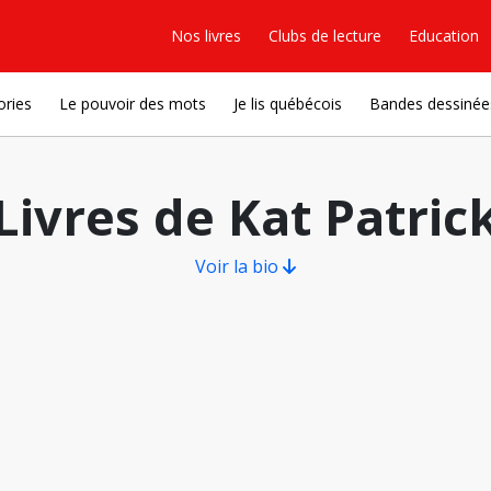
Nos livres
Clubs de lecture
Education
ories
Le pouvoir des mots
Je lis québécois
Bandes dessinée
Livres de Kat Patric
Voir la bio