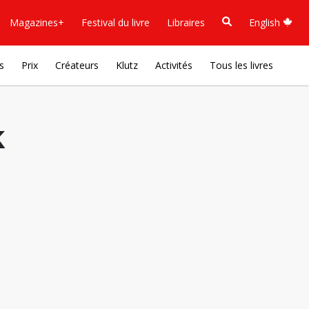
Magazines+
Festival du livre
Libraires
English
s
Prix
Créateurs
Klutz
Activités
Tous les livres
k