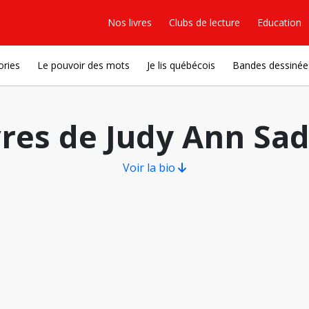
Nos livres
Clubs de lecture
Education
ories
Le pouvoir des mots
Je lis québécois
Bandes dessinée
vres de Judy Ann Sad
Voir la bio