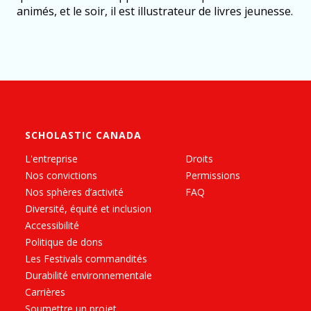
animés, et le soir, il est illustrateur de livres jeunesse.
SCHOLASTIC CANADA
L'entreprise
Droits
Nos convictions
Permissions
Nos sphères d’activité
FAQ
Diversité, équité et inclusion
Accessibilité
Politique de dons
Les Festivals commandités
Durabilité environnementale
Carrières
Soumettre un projet