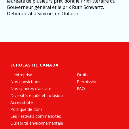
lauréate de plusieurs prix, dont le Prix littéraire du
Gouverneur général et le prix Ruth Schwartz.
Deborah vit à Simcoe, en Ontario.
SCHOLASTIC CANADA
L'entreprise
Droits
Nos convictions
Permissions
Nos sphères d’activité
FAQ
Diversité, équité et inclusion
Accessibilité
Politique de dons
Les Festivals commandités
Durabilité environnementale